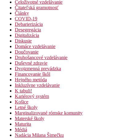
Celoživotné vzdelávanie
Čitateľská gramotnosť
Články
COVID-19
Debarierizácia
Desegregácia
Digitalizácia
Diskusie
Domáce vzdelávanie
Doučovanie
Druhošancové vzdelávanie
Duševné zdravie
Dvojzmenná prevádzka
Financovanie škôl
Hejného metóda
Inkluzívne vzdelávanie
K tabuli!
Kariérový systém
Košice
Letné školy
Marginalizované rómske komunity
Materské školy
Maturita
Médiá
Nadácia Milana Šimečku