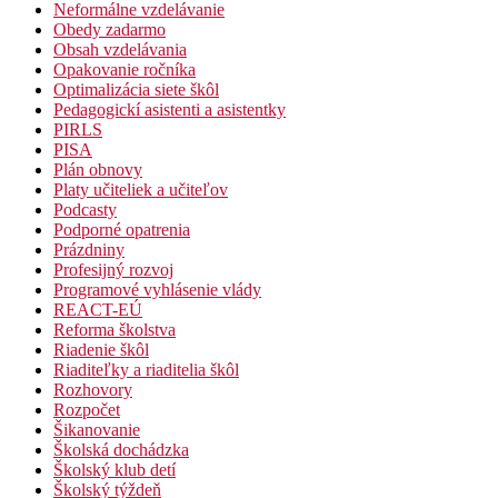
Neformálne vzdelávanie
Obedy zadarmo
Obsah vzdelávania
Opakovanie ročníka
Optimalizácia siete škôl
Pedagogickí asistenti a asistentky
PIRLS
PISA
Plán obnovy
Platy učiteliek a učiteľov
Podcasty
Podporné opatrenia
Prázdniny
Profesijný rozvoj
Programové vyhlásenie vlády
REACT-EÚ
Reforma školstva
Riadenie škôl
Riaditeľky a riaditelia škôl
Rozhovory
Rozpočet
Šikanovanie
Školská dochádzka
Školský klub detí
Školský týždeň