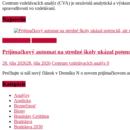
Centrum vzdelávacích analýz (CVA) je nezávislá analytická a výskum
spravodlivosti vo vzdelávaní.
Najnovšie
Školský týždeň
Stredné školy
Prijímačkový automat na stredné školy ukázal potenci
28. júla 2026
28. júla 2026
Centrum vzdelávacích analýz
0
Prečítajte si náš nový článok v Denníku N o novom prijímačkovom aut
Kategórie
Analýzy
Anglicko
Bezpečnosť
Blogy
Branislav Gröhling
Bratislava
Bratislava 2030