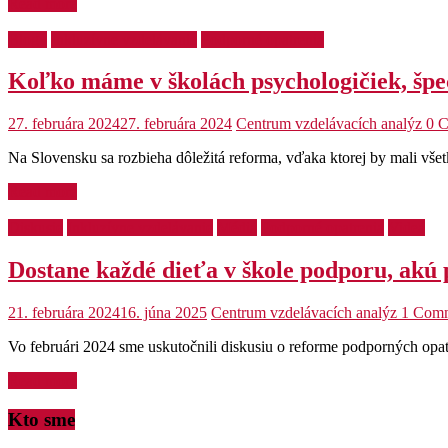
Read more
Blogy
Inkluzívne vzdelávanie
Podporné opatrenia
Koľko máme v školách psychologičiek, špe
27. februára 2024
27. februára 2024
Centrum vzdelávacích analýz
0 
Na Slovensku sa rozbieha dôležitá reforma, vďaka ktorej by mali všet
Read more
Diskusie
Inkluzívne vzdelávanie
Médiá
Podporné opatrenia
Videá
Dostane každé dieťa v škole podporu, akú
21. februára 2024
16. júna 2025
Centrum vzdelávacích analýz
1 Com
Vo februári 2024 sme uskutočnili diskusiu o reforme podporných opatre
Read more
Kto sme