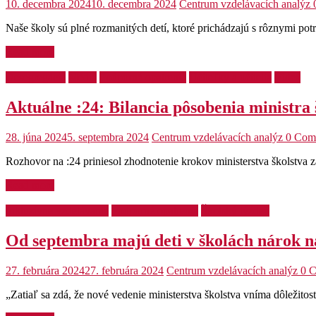
10. decembra 2024
10. decembra 2024
Centrum vzdelávacích analýz
Naše školy sú plné rozmanitých detí, ktoré prichádzajú s rôznymi po
Read more
Desegregácia
Médiá
Podporné opatrenia
Učiteľky a učitelia
Videá
Aktuálne :24: Bilancia pôsobenia ministra
28. júna 2024
5. septembra 2024
Centrum vzdelávacích analýz
0 Com
Rozhovor na :24 priniesol zhodnotenie krokov ministerstva školstva za
Read more
Inkluzívne vzdelávanie
Podporné opatrenia
Školský týždeň
Od septembra majú deti v školách nárok n
27. februára 2024
27. februára 2024
Centrum vzdelávacích analýz
0 
„Zatiaľ sa zdá, že nové vedenie ministerstva školstva vníma dôležitos