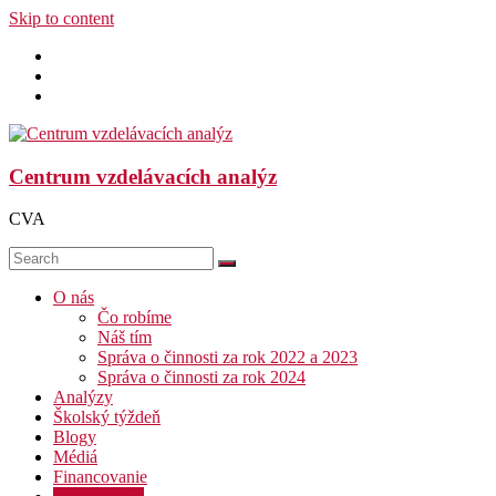
Skip to content
Centrum vzdelávacích analýz
CVA
O nás
Čo robíme
Náš tím
Správa o činnosti za rok 2022 a 2023
Správa o činnosti za rok 2024
Analýzy
Školský týždeň
Blogy
Médiá
Financovanie