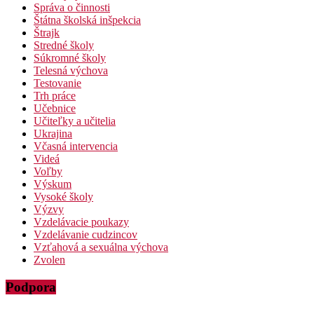
Správa o činnosti
Štátna školská inšpekcia
Štrajk
Stredné školy
Súkromné školy
Telesná výchova
Testovanie
Trh práce
Učebnice
Učiteľky a učitelia
Ukrajina
Včasná intervencia
Videá
Voľby
Výskum
Vysoké školy
Výzvy
Vzdelávacie poukazy
Vzdelávanie cudzincov
Vzťahová a sexuálna výchova
Zvolen
Podpora