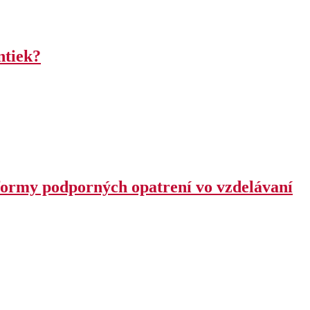
ntiek?
eformy podporných opatrení vo vzdelávaní