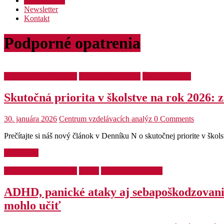
Podporte nás
Newsletter
Kontakt
Podporné opatrenia
Inkluzívne vzdelávanie
Podporné opatrenia
Školský týždeň
Skutočná priorita v školstve na rok 2026:
30. januára 2026
Centrum vzdelávacích analýz
0 Comments
Prečítajte si náš nový článok v Denníku N o skutočnej priorite v škols
Read more
Inkluzívne vzdelávanie
Médiá
Podporné opatrenia
ADHD, panické ataky aj sebapoškodzovanie.
mohlo učiť