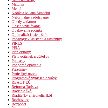
Maturita
Médiá
Nadácia Milana Šimečku
Neformálne vzdelávanie
Obedy zadarmo
Obsah vzdelávania
Opakovanie ročníka
Optimalizácia siete škôl
Pedagogickí asistenti a asistentky
PIRLS
PISA
Plán obnovy
Platy učiteliek a učiteľov
Podcasty
Podporné opatrenia
Prázdniny
Profesijný rozvoj
Programové vyhlásenie vlády
REACT-EÚ
Reforma školstva
Riadenie škôl
Riaditeľky a riaditelia škôl
Rozhovory
Rozpočet