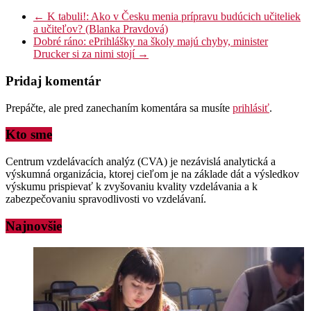
←
K tabuli!: Ako v Česku menia prípravu budúcich učiteliek
a učiteľov? (Blanka Pravdová)
Dobré ráno: ePrihlášky na školy majú chyby, minister
Drucker si za nimi stojí
→
Pridaj komentár
Prepáčte, ale pred zanechaním komentára sa musíte
prihlásiť
.
Kto sme
Centrum vzdelávacích analýz (CVA) je nezávislá analytická a
výskumná organizácia, ktorej cieľom je na základe dát a výsledkov
výskumu prispievať k zvyšovaniu kvality vzdelávania a k
zabezpečovaniu spravodlivosti vo vzdelávaní.
Najnovšie