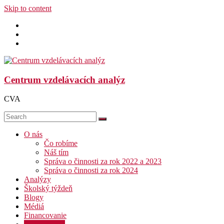
Skip to content
Centrum vzdelávacích analýz
CVA
O nás
Čo robíme
Náš tím
Správa o činnosti za rok 2022 a 2023
Správa o činnosti za rok 2024
Analýzy
Školský týždeň
Blogy
Médiá
Financovanie