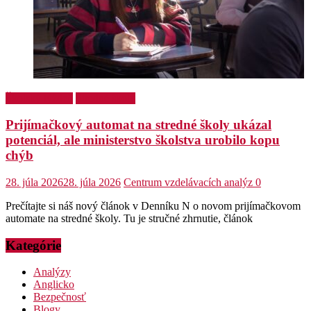
Školský týždeň
Stredné školy
Prijímačkový automat na stredné školy ukázal
potenciál, ale ministerstvo školstva urobilo kopu
chýb
28. júla 2026
28. júla 2026
Centrum vzdelávacích analýz
0
Prečítajte si náš nový článok v Denníku N o novom prijímačkovom
automate na stredné školy. Tu je stručné zhrnutie, článok
Kategórie
Analýzy
Anglicko
Bezpečnosť
Blogy