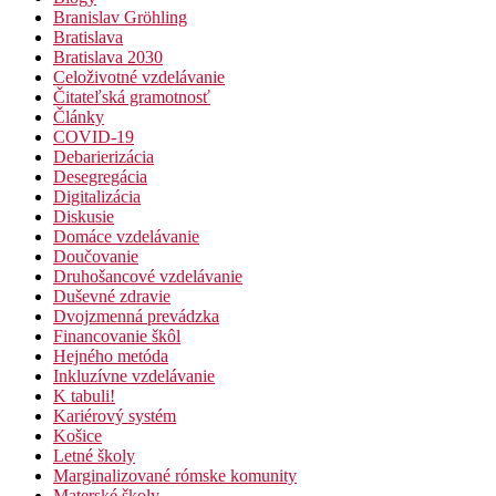
Branislav Gröhling
Bratislava
Bratislava 2030
Celoživotné vzdelávanie
Čitateľská gramotnosť
Články
COVID-19
Debarierizácia
Desegregácia
Digitalizácia
Diskusie
Domáce vzdelávanie
Doučovanie
Druhošancové vzdelávanie
Duševné zdravie
Dvojzmenná prevádzka
Financovanie škôl
Hejného metóda
Inkluzívne vzdelávanie
K tabuli!
Kariérový systém
Košice
Letné školy
Marginalizované rómske komunity
Materské školy