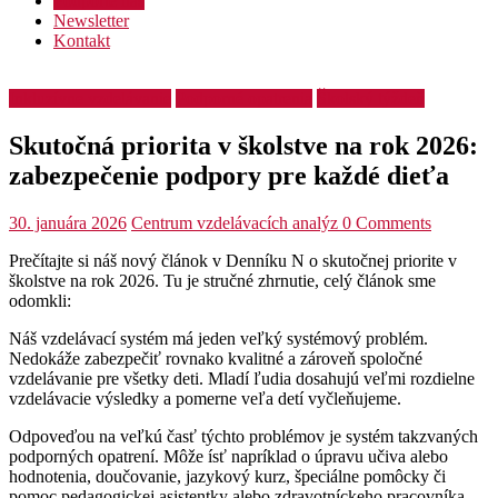
Podporte nás
Newsletter
Kontakt
Inkluzívne vzdelávanie
Podporné opatrenia
Školský týždeň
Skutočná priorita v školstve na rok 2026:
zabezpečenie podpory pre každé dieťa
30. januára 2026
Centrum vzdelávacích analýz
0 Comments
Prečítajte si náš nový článok v Denníku N o skutočnej priorite v
školstve na rok 2026. Tu je stručné zhrnutie, celý článok sme
odomkli:
Náš vzdelávací systém má jeden veľký systémový problém.
Nedokáže zabezpečiť rovnako kvalitné a zároveň spoločné
vzdelávanie pre všetky deti. Mladí ľudia dosahujú veľmi rozdielne
vzdelávacie výsledky a pomerne veľa detí vyčleňujeme.
Odpoveďou na veľkú časť týchto problémov je systém takzvaných
podporných opatrení. Môže ísť napríklad o úpravu učiva alebo
hodnotenia, doučovanie, jazykový kurz, špeciálne pomôcky či
pomoc pedagogickej asistentky alebo zdravotníckeho pracovníka.