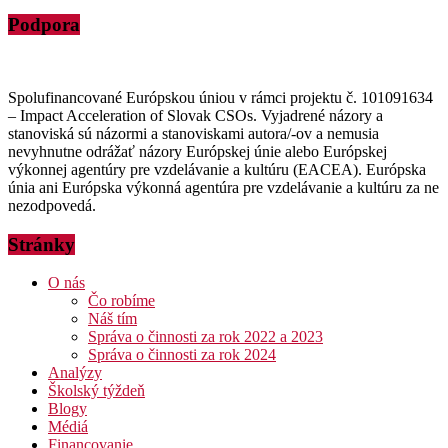
Podpora
Spolufinancované Európskou úniou v rámci projektu č. 101091634
– Impact Acceleration of Slovak CSOs. Vyjadrené názory a
stanoviská sú názormi a stanoviskami autora/-ov a nemusia
nevyhnutne odrážať názory Európskej únie alebo Európskej
výkonnej agentúry pre vzdelávanie a kultúru (EACEA). Európska
únia ani Európska výkonná agentúra pre vzdelávanie a kultúru za ne
nezodpovedá.
Stránky
O nás
Čo robíme
Náš tím
Správa o činnosti za rok 2022 a 2023
Správa o činnosti za rok 2024
Analýzy
Školský týždeň
Blogy
Médiá
Financovanie