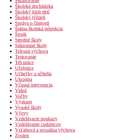
Šikanovanie
Školská dochádzka
Školský klub detí
Školský týždeň
Správa o činnosti
Štátna školská inšpekcia
Štrajk
Stredné školy
Súkromné školy
Telesná výchova
Testovanie
Trh práce
Učebnice
Učiteľky a učitelia
Ukrajina
Včasná intervencia
Videá
Voľby
Výskum
Vysoké školy
Výzvy
Vzdelávacie poukazy
Vzdelávanie cudzincov
Vzťahová a sexuálna výchova
Zvolen