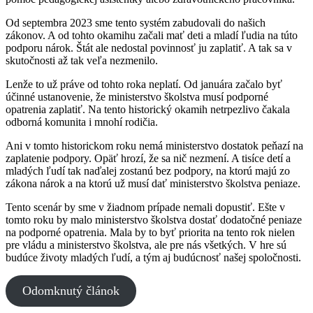
Od septembra 2023 sme tento systém zabudovali do našich
zákonov. A od tohto okamihu začali mať deti a mladí ľudia na túto
podporu nárok. Štát ale nedostal povinnosť ju zaplatiť. A tak sa v
skutočnosti až tak veľa nezmenilo.
Lenže to už práve od tohto roka neplatí. Od januára začalo byť
účinné ustanovenie, že ministerstvo školstva musí podporné
opatrenia zaplatiť. Na tento historický okamih netrpezlivo čakala
odborná komunita i mnohí rodičia.
Ani v tomto historickom roku nemá ministerstvo dostatok peňazí na
zaplatenie podpory. Opäť hrozí, že sa nič nezmení. A tisíce detí a
mladých ľudí tak naďalej zostanú bez podpory, na ktorú majú zo
zákona nárok a na ktorú už musí dať ministerstvo školstva peniaze.
Tento scenár by sme v žiadnom prípade nemali dopustiť. Ešte v
tomto roku by malo ministerstvo školstva dostať dodatočné peniaze
na podporné opatrenia. Mala by to byť priorita na tento rok nielen
pre vládu a ministerstvo školstva, ale pre nás všetkých. V hre sú
budúce životy mladých ľudí, a tým aj budúcnosť našej spoločnosti.
Odomknutý článok