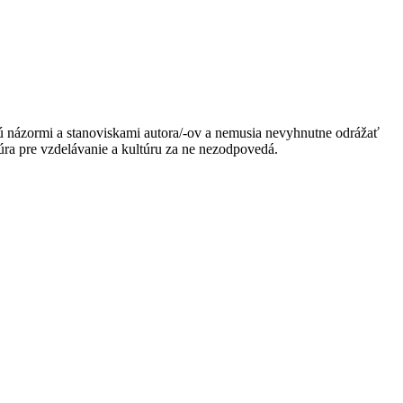
ú názormi a stanoviskami autora/-ov a nemusia nevyhnutne odrážať
ra pre vzdelávanie a kultúru za ne nezodpovedá.