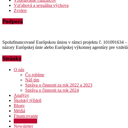
Vzdelávanie cudzincov
Vzťahová a sexuálna výchova
Zvolen
Podpora
Spolufinancované Európskou úniou v rámci projektu č. 101091634 – 
názory Európskej únie alebo Európskej výkonnej agentúry pre vzdel
Stránky
O nás
Čo robíme
Náš tím
Správa o činnosti za rok 2022 a 2023
Správa o činnosti za rok 2024
Analýzy
Školský týždeň
Blogy
Médiá
Financovanie
Podporte nás
Newsletter