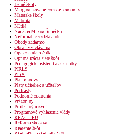
Letné školy
Marginalizované rómske komunity
Materské školy
Maturita
Médiá
Nadácia Milana Šimečku
Neformálne vzdelávanie
Obedy zadarmo
Obsah vzdelávania
Opakovanie ročníka
Optimalizácia siete škôl
Pedagogickí asistenti a asistentky
PIRLS
PISA
Plán obnovy
Platy učiteliek a učiteľov
Podcasty
Podporné opatrenia
Prázdniny
Profesijný rozvoj
Programové vyhlásenie vlády
REACT-EÚ
Reforma školstva
Riadenie škôl
Riaditeľky a riaditelia škôl