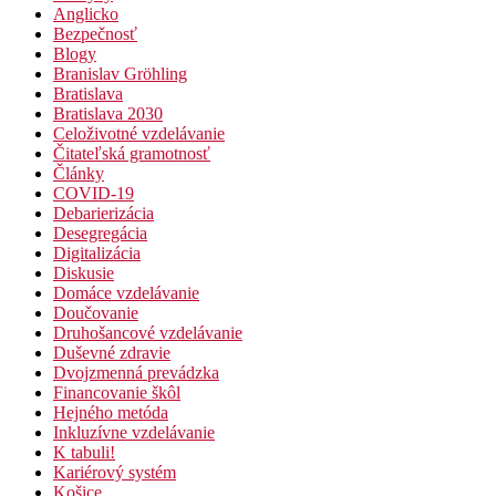
Anglicko
Bezpečnosť
Blogy
Branislav Gröhling
Bratislava
Bratislava 2030
Celoživotné vzdelávanie
Čitateľská gramotnosť
Články
COVID-19
Debarierizácia
Desegregácia
Digitalizácia
Diskusie
Domáce vzdelávanie
Doučovanie
Druhošancové vzdelávanie
Duševné zdravie
Dvojzmenná prevádzka
Financovanie škôl
Hejného metóda
Inkluzívne vzdelávanie
K tabuli!
Kariérový systém
Košice