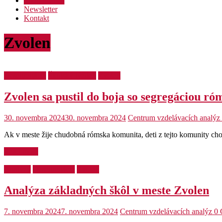
Podporte nás
Newsletter
Kontakt
Zvolen
Desegregácia
Školský týždeň
Zvolen
Zvolen sa pustil do boja so segregáciou ró
30. novembra 2024
30. novembra 2024
Centrum vzdelávacích analýz
Ak v meste žije chudobná rómska komunita, deti z tejto komunity cho
Read more
Analýzy
Desegregácia
Zvolen
Analýza základných škôl v meste Zvolen
7. novembra 2024
7. novembra 2024
Centrum vzdelávacích analýz
0 