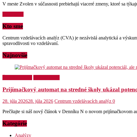
V meste Zvolen v súčasnosti prebiehajú viaceré zmeny, ktoré sa tý
Read more
Kto sme
Centrum vzdelávacích analýz (CVA) je nezávislá analytická a výskum
spravodlivosti vo vzdelávaní.
Najnovšie
Školský týždeň
Stredné školy
Prijímačkový automat na stredné školy ukázal potenci
28. júla 2026
28. júla 2026
Centrum vzdelávacích analýz
0
Prečítajte si náš nový článok v Denníku N o novom prijímačkovom aut
Kategórie
Analýzy