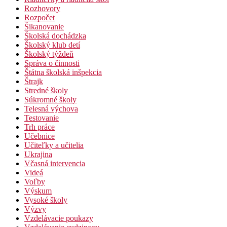
Rozhovory
Rozpočet
Šikanovanie
Školská dochádzka
Školský klub detí
Školský týždeň
Správa o činnosti
Štátna školská inšpekcia
Štrajk
Stredné školy
Súkromné školy
Telesná výchova
Testovanie
Trh práce
Učebnice
Učiteľky a učitelia
Ukrajina
Včasná intervencia
Videá
Voľby
Výskum
Vysoké školy
Výzvy
Vzdelávacie poukazy