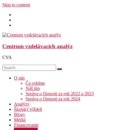
Skip to content
Centrum vzdelávacích analýz
CVA
O nás
Čo robíme
Náš tím
Správa o činnosti za rok 2022 a 2023
Správa o činnosti za rok 2024
Analýzy
Školský týždeň
Blogy
Médiá
Financovanie