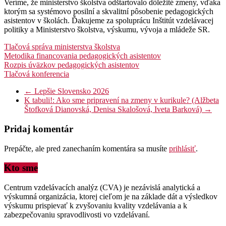
Veríme, že ministerstvo školstva odštartovalo dôležité zmeny, vďaka
ktorým sa systémovo posilní a skvalitní pôsobenie pedagogických
asistentov v školách. Ďakujeme za spoluprácu Inštitút vzdelávacej
politiky a Ministerstvo školstva, výskumu, vývoja a mládeže SR.
Tlačová správa ministerstva školstva
Metodika financovania pedagogických asistentov
Rozpis úväzkov pedagogických asistentov
Tlačová konferencia
←
Lepšie Slovensko 2026
K tabuli!: Ako sme pripravení na zmeny v kurikule? (Alžbeta
Štofková Dianovská, Denisa Skalošová, Iveta Barková)
→
Pridaj komentár
Prepáčte, ale pred zanechaním komentára sa musíte
prihlásiť
.
Kto sme
Centrum vzdelávacích analýz (CVA) je nezávislá analytická a
výskumná organizácia, ktorej cieľom je na základe dát a výsledkov
výskumu prispievať k zvyšovaniu kvality vzdelávania a k
zabezpečovaniu spravodlivosti vo vzdelávaní.