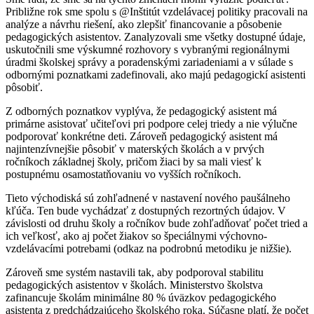
Približne rok sme spolu s @Inštitút vzdelávacej politiky pracovali na
analýze a návrhu riešení, ako zlepšiť financovanie a pôsobenie
pedagogických asistentov. Zanalyzovali sme všetky dostupné údaje,
uskutočnili sme výskumné rozhovory s vybranými regionálnymi
úradmi školskej správy a poradenskými zariadeniami a v súlade s
odbornými poznatkami zadefinovali, ako majú pedagogickí asistenti
pôsobiť.
Z odborných poznatkov vyplýva, že pedagogický asistent má
primárne asistovať učiteľovi pri podpore celej triedy a nie výlučne
podporovať konkrétne deti. Zároveň pedagogický asistent má
najintenzívnejšie pôsobiť v materských školách a v prvých
ročníkoch základnej školy, pričom žiaci by sa mali viesť k
postupnému osamostatňovaniu vo vyšších ročníkoch.
Tieto východiská sú zohľadnené v nastavení nového paušálneho
kľúča. Ten bude vychádzať z dostupných rezortných údajov. V
závislosti od druhu školy a ročníkov bude zohľadňovať počet tried a
ich veľkosť, ako aj počet žiakov so špeciálnymi výchovno-
vzdelávacími potrebami (odkaz na podrobnú metodiku je nižšie).
Zároveň sme systém nastavili tak, aby podporoval stabilitu
pedagogických asistentov v školách. Ministerstvo školstva
zafinancuje školám minimálne 80 % úväzkov pedagogického
asistenta z predchádzajúceho školského roka. Súčasne platí, že počet