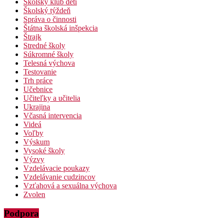
Školský klub detí
Školský týždeň
Správa o činnosti
Štátna školská inšpekcia
Štrajk
Stredné školy
Súkromné školy
Telesná výchova
Testovanie
Trh práce
Učebnice
Učiteľky a učitelia
Ukrajina
Včasná intervencia
Videá
Voľby
Výskum
Vysoké školy
Výzvy
Vzdelávacie poukazy
Vzdelávanie cudzincov
Vzťahová a sexuálna výchova
Zvolen
Podpora