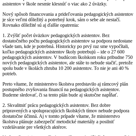
asistentov v škole nesmie klesnúť o viac ako 2 úväzky.
Nový spôsob financovania a prideľovania pedagogických asistentov
je síce veľmi dôležitý a potrebný krok, sám o sebe ale nestačí.
Rovnako dôležité sú aj ďalšie opatrenia:
1. Zvýšiť počet úväzkov pedagogických asistentov. Bez
dostatočného počtu pedagogických asistentov sa podpora nedostane
všade tam, kde je potrebná. Historicky po prvý raz sme vypočítali,
koľko pedagogických asistentov školy potrebujú – ide o 27 600
pedagogických asistentov. V budúcom školskom roku pribudne 750
nových pedagogických asistentov, ale stále to nebude stačiť, pretože
spolu bude v školách zhruba 10 200 asistentov. To nie je ani 40 %
potrieb.
Preto vítame, že ministerstvo školstva predstavilo aj rámcový plán
postupného zvyšovania financií na pedagogických asistentov.
Budeme sledovať, či sa tento plán bude aj skutočne napĺňať.
2. Skvalitniť prácu pedagogických asistentov. Bez dobre
pripravených a spolupracujúcich školských tímov nebude podpora
dostatočne účinná. Aj v tomto prípade vítame, že ministerstvo
školstva plánuje zabezpečiť metodické materiály a posilniť
vzdelávanie pre všetkých aktérov.