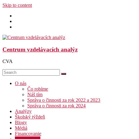
Skip to content
Centrum vzdelávacích analýz
CVA
O nás
Čo robíme
Náš tím
Správa o činnosti za rok 2022 a 2023
Správa o činnosti za rok 2024
Analýzy
Školský týždeň
Blogy
Médiá
Financovanie