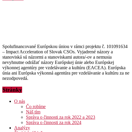
Spolufinancované Európskou úniou v rámci projektu č. 101091634
– Impact Acceleration of Slovak CSOs. Vyjadrené názory a
stanoviská sú názormi a stanoviskami autora/-ov a nemusia
nevyhnutne odrážať názory Európskej únie alebo Európskej
výkonnej agentúry pre vzdelávanie a kultúru (EACEA). Európska
únia ani Európska výkonná agentúra pre vzdelávanie a kultúru za ne
nezodpovedá.
Stránky
O nás
Čo robíme
Náš tím
Správa o činnosti za rok 2022 a 2023
Správa o činnosti za rok 2024
Analýzy