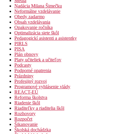
Médiá
Nadácia Milana Šimečku
Neformálne vzdelávanie
Obedy zadarmo
Obsah vzdelávania
Opakovanie ročníka
Optimalizácia siete škôl
Pedagogickí asistenti a asistentky
PIRLS
PISA
Plán obnovy
Platy učiteliek a učiteľov
Podcasty
Podporné opatrenia
Prázdniny
Profesijný rozvoj
Programové vyhlásenie vlády
REACT-EÚ
Reforma školstva
Riadenie škôl
Riaditeľky a riaditelia škôl
Rozhovory
Rozpočet
Šikanovanie
Školská dochádzka