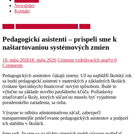
Podporte nás
Newsletter
Kontakt
Médiá
Pedagogickí asistenti a asistentky
Videá
Pedagogickí asistenti – prispeli sme k
naštartovaniou systémových zmien
18. mája 2026
18. mája 2026
Centrum vzdelávacích analýz
0
Comments
Pedagogických asistentov čakajú zmeny. Už na najbližší školský rok
sa budú pedagogickí asistenti v materských a základných školách
(vrátane špeciálnych) financovať novým spôsobom. Bude to
výlučne na základe nového paušálneho kľúča. Požiadavky
zriaďovateľa školy, ktorých súčasťou muselo byť vyjadrenie
poradenského zariadenia, sa rušia.
Výrazne to odbúra administratívnu záťaž, zabezpečí
transparentnejšie prideľovanie pedagogických asistentov a podporí
ich stabilitu v školách.
Sme radi, že sme sa na týchto zmenách mohli výrazne podieľať.