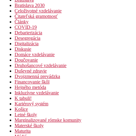
Bratislava 2030
Celoživotné vzdelávanie
Čitateľská gramotnosť
Články
COVID-19
Debarierizácia
Desegregácia
Digitalizácia
Diskusie
Domáce vzdelávanie
Doučovanie
Druhošancové vzdelávanie
Duševné zdravie
Dvojzmenná prevádzka
Financovanie škôl
Hejného metóda
Inkluzívne vzdelávanie
K tabuli!
Kariérový systém
Košice
Letné školy
Marginalizované rómske komunity
Materské školy
Maturita