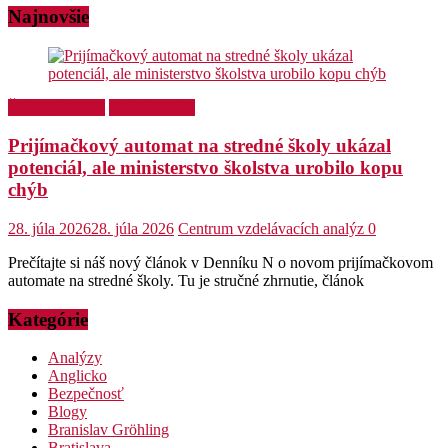
Najnovšie
Školský týždeň
Stredné školy
Prijímačkový automat na stredné školy ukázal
potenciál, ale ministerstvo školstva urobilo kopu
chýb
28. júla 2026
28. júla 2026
Centrum vzdelávacích analýz
0
Prečítajte si náš nový článok v Denníku N o novom prijímačkovom
automate na stredné školy. Tu je stručné zhrnutie, článok
Kategórie
Analýzy
Anglicko
Bezpečnosť
Blogy
Branislav Gröhling
Bratislava