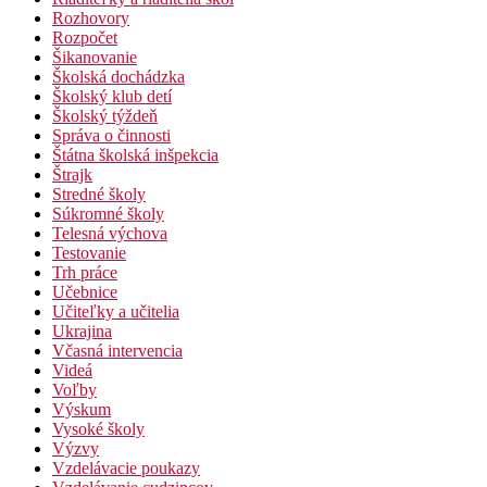
Rozhovory
Rozpočet
Šikanovanie
Školská dochádzka
Školský klub detí
Školský týždeň
Správa o činnosti
Štátna školská inšpekcia
Štrajk
Stredné školy
Súkromné školy
Telesná výchova
Testovanie
Trh práce
Učebnice
Učiteľky a učitelia
Ukrajina
Včasná intervencia
Videá
Voľby
Výskum
Vysoké školy
Výzvy
Vzdelávacie poukazy