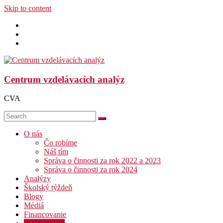
Skip to content
Centrum vzdelávacích analýz
CVA
O nás
Čo robíme
Náš tím
Správa o činnosti za rok 2022 a 2023
Správa o činnosti za rok 2024
Analýzy
Školský týždeň
Blogy
Médiá
Financovanie