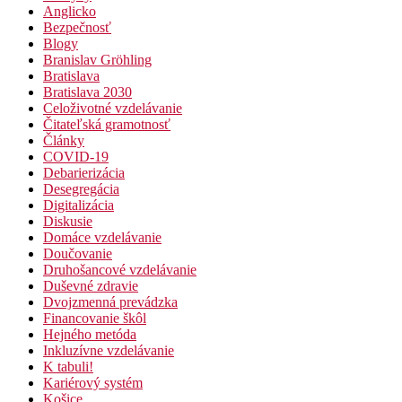
Anglicko
Bezpečnosť
Blogy
Branislav Gröhling
Bratislava
Bratislava 2030
Celoživotné vzdelávanie
Čitateľská gramotnosť
Články
COVID-19
Debarierizácia
Desegregácia
Digitalizácia
Diskusie
Domáce vzdelávanie
Doučovanie
Druhošancové vzdelávanie
Duševné zdravie
Dvojzmenná prevádzka
Financovanie škôl
Hejného metóda
Inkluzívne vzdelávanie
K tabuli!
Kariérový systém
Košice