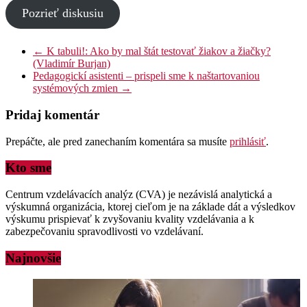
Pozrieť diskusiu
←
K tabuli!: Ako by mal štát testovať žiakov a žiačky?
(Vladimír Burjan)
Pedagogickí asistenti – prispeli sme k naštartovaniou
systémových zmien
→
Pridaj komentár
Prepáčte, ale pred zanechaním komentára sa musíte
prihlásiť
.
Kto sme
Centrum vzdelávacích analýz (CVA) je nezávislá analytická a
výskumná organizácia, ktorej cieľom je na základe dát a výsledkov
výskumu prispievať k zvyšovaniu kvality vzdelávania a k
zabezpečovaniu spravodlivosti vo vzdelávaní.
Najnovšie