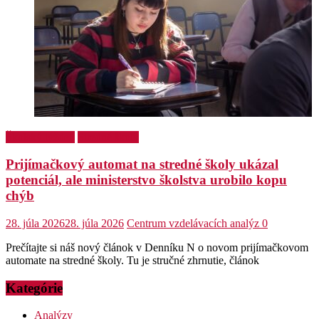
Školský týždeň
Stredné školy
Prijímačkový automat na stredné školy ukázal
potenciál, ale ministerstvo školstva urobilo kopu
chýb
28. júla 2026
28. júla 2026
Centrum vzdelávacích analýz
0
Prečítajte si náš nový článok v Denníku N o novom prijímačkovom
automate na stredné školy. Tu je stručné zhrnutie, článok
Kategórie
Analýzy