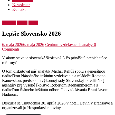
Podporte nás
Newsletter
Kontakt
Diskusie
Médiá
Videá
Lepšie Slovensko 2026
6. mája 2026
6. mája 2026
Centrum vzdelávacích analýz
0
Comments
V akom stave je slovenské školstvo? A čo prinášajú prebiehajúce
reformy?
O tom diskutoval náš analytik Michal Rehúš spolu s generálnou
riaditeľkou Národného inštitútu vzdelávania a mládeže Romanou
Kanovskou, predsedom výkonnej rady Slovenskej akreditačnej
agentúry pre vysoké školstvo Robertom Redhammerom a s
riaditeľom Štátneho inštitútu odborného vzdelávania Branislavom
Hadárom.
Diskusia sa uskutočnila 30. apríla 2026 v hoteli Devin v Bratislave a
organizovali ju Hospodárske noviny.