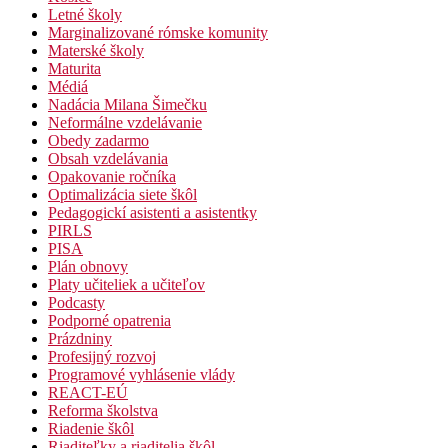
Letné školy
Marginalizované rómske komunity
Materské školy
Maturita
Médiá
Nadácia Milana Šimečku
Neformálne vzdelávanie
Obedy zadarmo
Obsah vzdelávania
Opakovanie ročníka
Optimalizácia siete škôl
Pedagogickí asistenti a asistentky
PIRLS
PISA
Plán obnovy
Platy učiteliek a učiteľov
Podcasty
Podporné opatrenia
Prázdniny
Profesijný rozvoj
Programové vyhlásenie vlády
REACT-EÚ
Reforma školstva
Riadenie škôl
Riaditeľky a riaditelia škôl