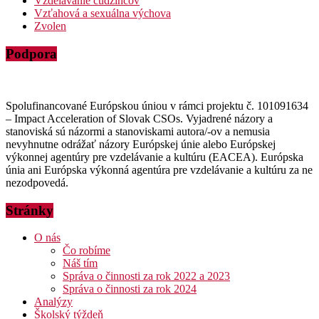
Vzdelávanie cudzincov
Vzťahová a sexuálna výchova
Zvolen
Podpora
Spolufinancované Európskou úniou v rámci projektu č. 101091634
– Impact Acceleration of Slovak CSOs. Vyjadrené názory a
stanoviská sú názormi a stanoviskami autora/-ov a nemusia
nevyhnutne odrážať názory Európskej únie alebo Európskej
výkonnej agentúry pre vzdelávanie a kultúru (EACEA). Európska
únia ani Európska výkonná agentúra pre vzdelávanie a kultúru za ne
nezodpovedá.
Stránky
O nás
Čo robíme
Náš tím
Správa o činnosti za rok 2022 a 2023
Správa o činnosti za rok 2024
Analýzy
Školský týždeň