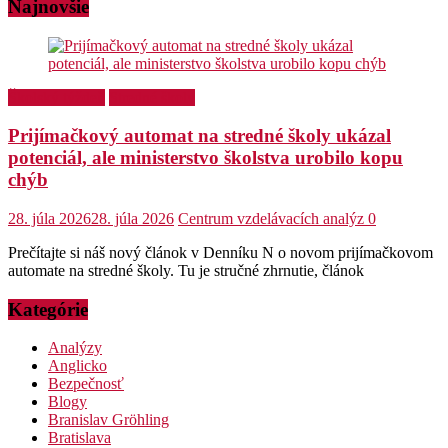
Najnovšie
Školský týždeň
Stredné školy
Prijímačkový automat na stredné školy ukázal
potenciál, ale ministerstvo školstva urobilo kopu
chýb
28. júla 2026
28. júla 2026
Centrum vzdelávacích analýz
0
Prečítajte si náš nový článok v Denníku N o novom prijímačkovom
automate na stredné školy. Tu je stručné zhrnutie, článok
Kategórie
Analýzy
Anglicko
Bezpečnosť
Blogy
Branislav Gröhling
Bratislava