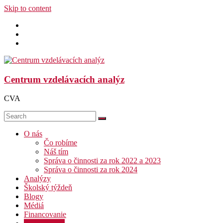
Skip to content
Centrum vzdelávacích analýz
CVA
O nás
Čo robíme
Náš tím
Správa o činnosti za rok 2022 a 2023
Správa o činnosti za rok 2024
Analýzy
Školský týždeň
Blogy
Médiá
Financovanie