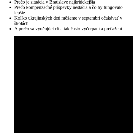
Prečo je situácia v Bratislave najkritickejšia
Prečo kompenzačné príspevky nestačia a čo by fungovalo
lepšie
Koľko ukrajinských detí môžeme v septembri očakávať v
školách
A prečo sa vyučujúci cítia tak často vyčerpaní a preťažení