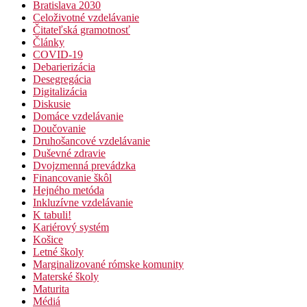
Bratislava 2030
Celoživotné vzdelávanie
Čitateľská gramotnosť
Články
COVID-19
Debarierizácia
Desegregácia
Digitalizácia
Diskusie
Domáce vzdelávanie
Doučovanie
Druhošancové vzdelávanie
Duševné zdravie
Dvojzmenná prevádzka
Financovanie škôl
Hejného metóda
Inkluzívne vzdelávanie
K tabuli!
Kariérový systém
Košice
Letné školy
Marginalizované rómske komunity
Materské školy
Maturita
Médiá