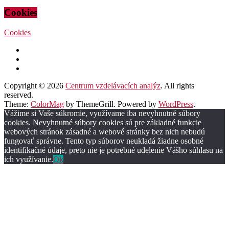
Cookies
Cookies
Copyright © 2026
Centrum vzdelávacích analýz
. All rights
reserved.
Theme:
ColorMag
by ThemeGrill. Powered by
WordPress
.
Vážime si Vaše súkromie, využívame iba nevyhnutné súbory
cookies. Nevyhnutné súbory cookies sú pre základné funkcie
webových stránok zásadné a webové stránky bez nich nebudú
fungovať správne. Tento typ súborov neukladá žiadne osobné
identifikačné údaje, preto nie je potrebné udelenie Vášho súhlasu na
ich využívanie.
Ok