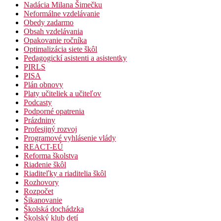
Nadácia Milana Šimečku
Neformálne vzdelávanie
Obedy zadarmo
Obsah vzdelávania
Opakovanie ročníka
Optimalizácia siete škôl
Pedagogickí asistenti a asistentky
PIRLS
PISA
Plán obnovy
Platy učiteliek a učiteľov
Podcasty
Podporné opatrenia
Prázdniny
Profesijný rozvoj
Programové vyhlásenie vlády
REACT-EÚ
Reforma školstva
Riadenie škôl
Riaditeľky a riaditelia škôl
Rozhovory
Rozpočet
Šikanovanie
Školská dochádzka
Školský klub detí