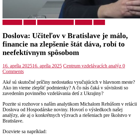
Bratislava
Médiá
Učiteľky a učitelia
Ukrajina
Videá
Doslova: Učiteľov v Bratislave je málo,
financie na zlepšenie štát dáva, robí to
neefektívnym spôsobom
16. apríla 2025
16. apríla 2025
Centrum vzdelávacích analýz
0
Comments
Aké sú skutočné príčiny nedostatku vyučujúcich v hlavnom meste?
Ako im vieme zlepšiť podmienky? A čo nás čaká v súvislosti so
zavedením povinného vzdelávania detí z Ukrajiny?
Pozrite si rozhovor s naším analytikom Michalom Rehúšom v relácii
Doslova od Hospodárske noviny. Hovorí o výsledkoch našej
analýzy, ale aj o konkrétnych výzvach a riešeniach pre školstvo v
Bratislave.
Dozviete sa napríklad: