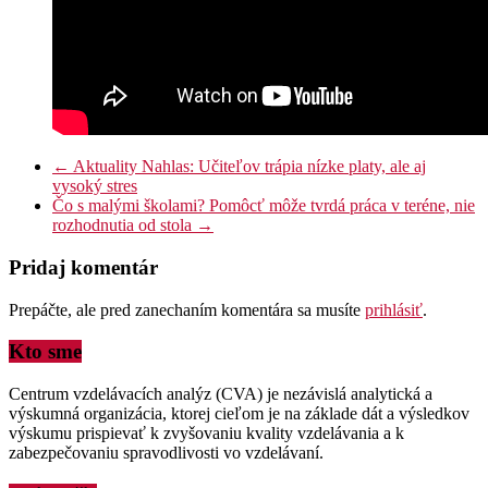
←
Aktuality Nahlas: Učiteľov trápia nízke platy, ale aj
vysoký stres
Čo s malými školami? Pomôcť môže tvrdá práca v teréne, nie
rozhodnutia od stola
→
Pridaj komentár
Prepáčte, ale pred zanechaním komentára sa musíte
prihlásiť
.
Kto sme
Centrum vzdelávacích analýz (CVA) je nezávislá analytická a
výskumná organizácia, ktorej cieľom je na základe dát a výsledkov
výskumu prispievať k zvyšovaniu kvality vzdelávania a k
zabezpečovaniu spravodlivosti vo vzdelávaní.