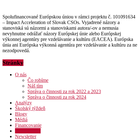
Spolufinancované Európskou úniou v rámci projektu č. 101091634
– Impact Acceleration of Slovak CSOs. Vyjadrené názory a
stanoviská sú názormi a stanoviskami autora/-ov a nemusia
nevyhnutne odrážať názory Európskej únie alebo Európskej
výkonnej agentúry pre vzdelávanie a kultúru (EACEA). Európska
únia ani Európska výkonná agentúra pre vzdelávanie a kultúru za ne
nezodpovedá.
Stránky
O nás
Čo robíme
Náš tím
Správa o činnosti za rok 2022 a 2023
Správa o činnosti za rok 2024
Analýzy
Školský týždeň
Blogy
Médiá
Financovanie
Podporte nás
Newsletter