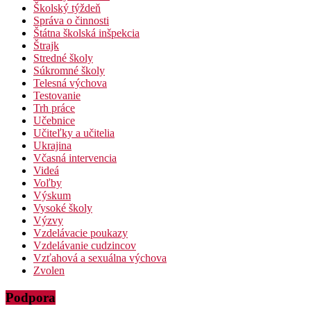
Školský týždeň
Správa o činnosti
Štátna školská inšpekcia
Štrajk
Stredné školy
Súkromné školy
Telesná výchova
Testovanie
Trh práce
Učebnice
Učiteľky a učitelia
Ukrajina
Včasná intervencia
Videá
Voľby
Výskum
Vysoké školy
Výzvy
Vzdelávacie poukazy
Vzdelávanie cudzincov
Vzťahová a sexuálna výchova
Zvolen
Podpora