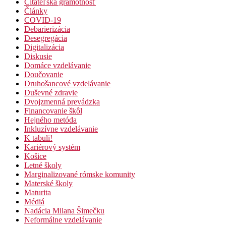
Čitateľská gramotnosť
Články
COVID-19
Debarierizácia
Desegregácia
Digitalizácia
Diskusie
Domáce vzdelávanie
Doučovanie
Druhošancové vzdelávanie
Duševné zdravie
Dvojzmenná prevádzka
Financovanie škôl
Hejného metóda
Inkluzívne vzdelávanie
K tabuli!
Kariérový systém
Košice
Letné školy
Marginalizované rómske komunity
Materské školy
Maturita
Médiá
Nadácia Milana Šimečku
Neformálne vzdelávanie