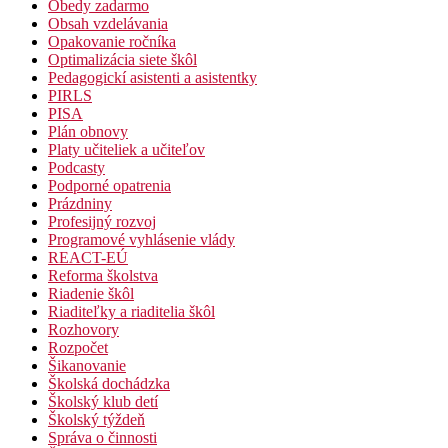
Obedy zadarmo
Obsah vzdelávania
Opakovanie ročníka
Optimalizácia siete škôl
Pedagogickí asistenti a asistentky
PIRLS
PISA
Plán obnovy
Platy učiteliek a učiteľov
Podcasty
Podporné opatrenia
Prázdniny
Profesijný rozvoj
Programové vyhlásenie vlády
REACT-EÚ
Reforma školstva
Riadenie škôl
Riaditeľky a riaditelia škôl
Rozhovory
Rozpočet
Šikanovanie
Školská dochádzka
Školský klub detí
Školský týždeň
Správa o činnosti