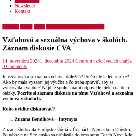
Podporte nás
Newsletter
Kontakt
Diskusie
Médiá
Videá
Vzťahová a sexuálna výchova
Vzťahová a sexuálna výchova v školách.
Záznam diskusie CVA
14. novembra 2024
1. decembra 2024
Centrum vzdelávacích analýz
0 Comments
Je vzťahová a sexuálna výchova dôležitá? Prečo nie je len o sexe?
Ako by mala vyzerať jej výučba a čo treba spraviť, aby sa
vyučovala kvalitne? Nájdite spolu s nami odpovede nielen na tieto
otázky.
Pozrite si záznam diskusie na tému Vzťahová a sexuálna
výchova v školách.
Koho uvidíte diskutovať?
Zuzana Bendíková – Intymyta
Zuzana študovala Európske štúdiá v Čechách, Nemecku a Dánsku.
Po návrate na Slovensko sa prihlásila do programu Teach Next, kde