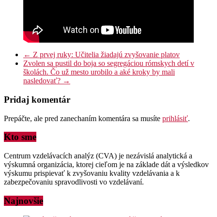
←
Z prvej ruky: Učitelia žiadajú zvyšovanie platov
Zvolen sa pustil do boja so segregáciou rómskych detí v
školách. Čo už mesto urobilo a aké kroky by mali
nasledovať?
→
Pridaj komentár
Prepáčte, ale pred zanechaním komentára sa musíte
prihlásiť
.
Kto sme
Centrum vzdelávacích analýz (CVA) je nezávislá analytická a
výskumná organizácia, ktorej cieľom je na základe dát a výsledkov
výskumu prispievať k zvyšovaniu kvality vzdelávania a k
zabezpečovaniu spravodlivosti vo vzdelávaní.
Najnovšie