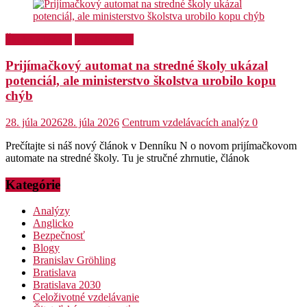
Školský týždeň
Stredné školy
Prijímačkový automat na stredné školy ukázal
potenciál, ale ministerstvo školstva urobilo kopu
chýb
28. júla 2026
28. júla 2026
Centrum vzdelávacích analýz
0
Prečítajte si náš nový článok v Denníku N o novom prijímačkovom
automate na stredné školy. Tu je stručné zhrnutie, článok
Kategórie
Analýzy
Anglicko
Bezpečnosť
Blogy
Branislav Gröhling
Bratislava
Bratislava 2030
Celoživotné vzdelávanie