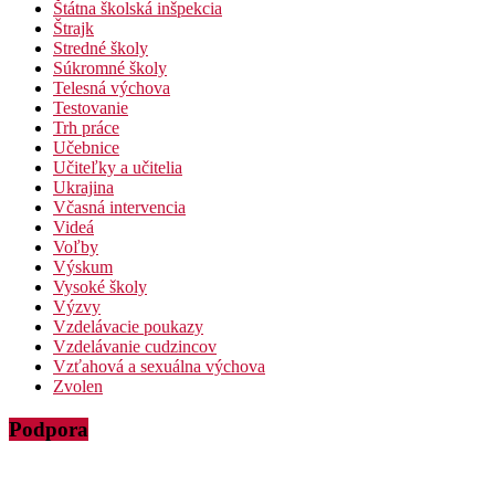
Štátna školská inšpekcia
Štrajk
Stredné školy
Súkromné školy
Telesná výchova
Testovanie
Trh práce
Učebnice
Učiteľky a učitelia
Ukrajina
Včasná intervencia
Videá
Voľby
Výskum
Vysoké školy
Výzvy
Vzdelávacie poukazy
Vzdelávanie cudzincov
Vzťahová a sexuálna výchova
Zvolen
Podpora