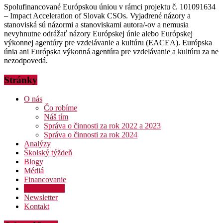
Spolufinancované Európskou úniou v rámci projektu č. 101091634
– Impact Acceleration of Slovak CSOs. Vyjadrené názory a
stanoviská sú názormi a stanoviskami autora/-ov a nemusia
nevyhnutne odrážať názory Európskej únie alebo Európskej
výkonnej agentúry pre vzdelávanie a kultúru (EACEA). Európska
únia ani Európska výkonná agentúra pre vzdelávanie a kultúru za ne
nezodpovedá.
Stránky
O nás
Čo robíme
Náš tím
Správa o činnosti za rok 2022 a 2023
Správa o činnosti za rok 2024
Analýzy
Školský týždeň
Blogy
Médiá
Financovanie
Podporte nás
Newsletter
Kontakt