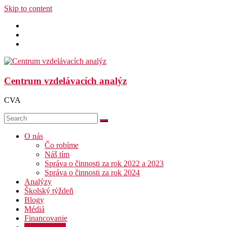
Skip to content
Centrum vzdelávacích analýz
CVA
O nás
Čo robíme
Náš tím
Správa o činnosti za rok 2022 a 2023
Správa o činnosti za rok 2024
Analýzy
Školský týždeň
Blogy
Médiá
Financovanie