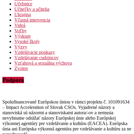
Učebnice
Učiteľky a učitelia
Ukrajina
Včasná intervencia
Videá
Voľby
Výskum
Vysoké školy
Výzvy
Vzdelávacie poukazy
Vzdelávanie cudzincov
Vzťahová a sexuálna výchova
Zvolen
Podpora
Spolufinancované Európskou úniou v rámci projektu č. 101091634
– Impact Acceleration of Slovak CSOs. Vyjadrené názory a
stanoviská sú názormi a stanoviskami autora/-ov a nemusia
nevyhnutne odrážať názory Európskej únie alebo Európskej
výkonnej agentúry pre vzdelávanie a kultúru (EACEA). Európska
únia ani Európska výkonná agentúra pre vzdelávanie a kultúru za ne