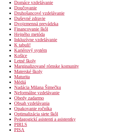
Domáce vzdelávanie
Doučovanie
Druhošancové vzdelávanie
Duševné zdravie
Dvojzmenná prevádzka
Financovanie škôl
Hejného metóda
Inkluzívne vzdelávanie
K tabuli!
Kariérový systém
Košice
Letné školy
Marginalizované rómske komunity
Materské školy
Maturita
Médiá
Nadácia Milana Šimečku
Neformálne vzdelávanie
Obedy zadarmo
Obsah vzdelávania
Opakovanie ročníka
Optimalizácia siete škôl
Pedagogickí asistenti a asistentky
PIRLS
PISA