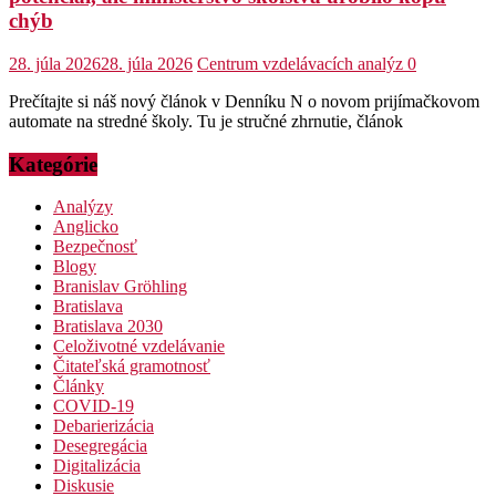
chýb
28. júla 2026
28. júla 2026
Centrum vzdelávacích analýz
0
Prečítajte si náš nový článok v Denníku N o novom prijímačkovom
automate na stredné školy. Tu je stručné zhrnutie, článok
Kategórie
Analýzy
Anglicko
Bezpečnosť
Blogy
Branislav Gröhling
Bratislava
Bratislava 2030
Celoživotné vzdelávanie
Čitateľská gramotnosť
Články
COVID-19
Debarierizácia
Desegregácia
Digitalizácia
Diskusie