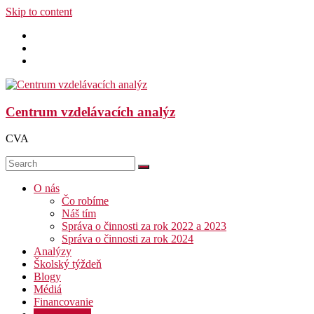
Skip to content
Centrum vzdelávacích analýz
CVA
O nás
Čo robíme
Náš tím
Správa o činnosti za rok 2022 a 2023
Správa o činnosti za rok 2024
Analýzy
Školský týždeň
Blogy
Médiá
Financovanie