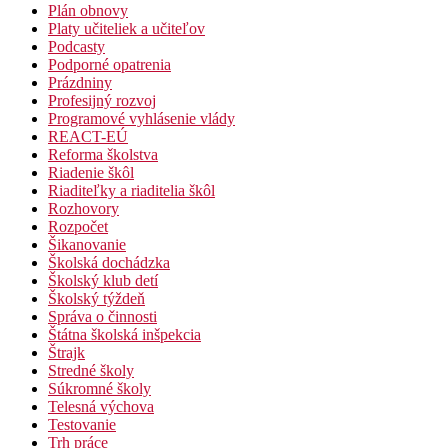
Plán obnovy
Platy učiteliek a učiteľov
Podcasty
Podporné opatrenia
Prázdniny
Profesijný rozvoj
Programové vyhlásenie vlády
REACT-EÚ
Reforma školstva
Riadenie škôl
Riaditeľky a riaditelia škôl
Rozhovory
Rozpočet
Šikanovanie
Školská dochádzka
Školský klub detí
Školský týždeň
Správa o činnosti
Štátna školská inšpekcia
Štrajk
Stredné školy
Súkromné školy
Telesná výchova
Testovanie
Trh práce