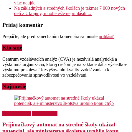
viac neujde
Na základných a stredných školách je takmer 7 000 nových
detí z Ukrajiny, mnohé ešte neprihlásili
→
Pridaj komentár
Prepáčte, ale pred zanechaním komentára sa musíte
prihlásiť
.
Kto sme
Centrum vzdelávacích analýz (CVA) je nezávislá analytická a
výskumná organizácia, ktorej cieľom je na základe dát a výsledkov
výskumu prispievať k zvyšovaniu kvality vzdelávania a k
zabezpečovaniu spravodlivosti vo vzdelávaní.
Najnovšie
Školský týždeň
Stredné školy
Prijímačkový automat na stredné školy ukázal
potenciál, ale ministerstvo školstva urobilo kopu