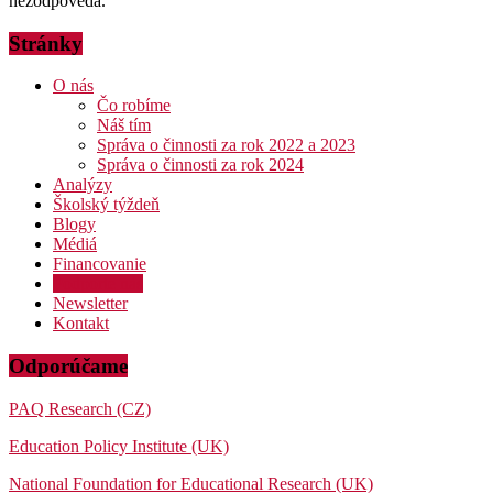
nezodpovedá.
Stránky
O nás
Čo robíme
Náš tím
Správa o činnosti za rok 2022 a 2023
Správa o činnosti za rok 2024
Analýzy
Školský týždeň
Blogy
Médiá
Financovanie
Podporte nás
Newsletter
Kontakt
Odporúčame
PAQ Research (CZ)
Education Policy Institute (UK)
National Foundation for Educational Research (UK)