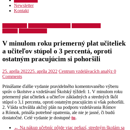
Podporte nás
Newsletter
Kontakt
Desegregácia
Inkluzívne vzdelávanie
Platy učiteliek a
učiteľov
Školský týždeň
V minulom roku priemerný plat učiteliek
a učiteľov stúpol o 3 percentá, oproti
ostatným pracujúcim si pohoršili
25. apríla 2022
25. apríla 2022
Centrum vzdelávacích analýz
0
Comments
Prinášame ďalšie vydanie pravidelného komentovaného výberu
správ o školstve a vzdelávaní Školský týždeň: 1. V minulom roku
priemerný plat učiteliek a učiteľov základných a stredných škôl
stúpol o 3,1 percenta, oproti ostatným pracujúcim si však pohoršili.
2. Vláda schválila akčný plán na podporu vzdelávania Rómov
a Rómok, prináša potrebné opatrenia, ale nie je jasné, či budú
dostatočné. Celé vydanie je dostupné
tu
.
←
Na nákup učebníc pôjde viac peňazí, stredným školám sa