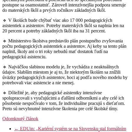
postupne sa osamostatniť. Zároveň intenzívnejšia podpora smeruje
do materských škôl a prvých ročníkov základných škôl.
🔹 V školách bude chýbať viac ako 17 000 pedagogických
asistentiek a asistentov. Potreby materských škôl sa naplnia len na
20 percent a potreby základných škôl iba na 31 percent.
🔹 Ministerstvo školstva predstavilo plán postupného zvyšovania
počtu pedagogických asistentiek a asistentov. Aj keby sa tento plán
naplnil, školy ani o tri roky nebudú mať dostatok ľudí na
pedagogickú asistenciu.
🔹 Najväčšou slabinou modelu je, že vychádza z neaktuálnych
údajov. Slabším miestom je aj to, že niektorým školám sa znížili
úväzky pedagogických asistentov, hoci aj podľa nového modelu by
potrebovali viac asistencie a nie menej.
🔹 Dôležité je, aby pedagogické asistentky intenzívne
spolupracovali s vyučujúcimi a ďalšími odborníkmi a aby celé ich
pôsobenie nespočívalo v tom, že individuálne pracujú s dieťaťom.
Preto sú nevyhnutné intenzívne školenia pre celé školské tímy.
Odomknutý článok
←
EDUin: „Kariérní systém se na Slovensku stal formálním