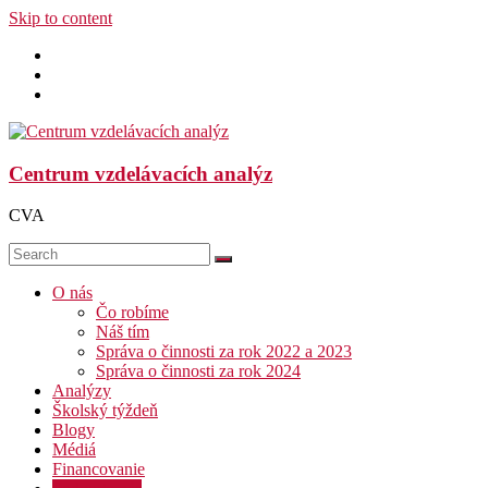
Skip to content
Centrum vzdelávacích analýz
CVA
O nás
Čo robíme
Náš tím
Správa o činnosti za rok 2022 a 2023
Správa o činnosti za rok 2024
Analýzy
Školský týždeň
Blogy
Médiá
Financovanie