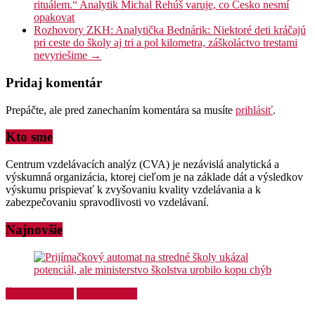
rituálem.“ Analytik Michal Rehúš varuje, co Česko nesmí
opakovat
Rozhovory ZKH: Analytička Bednárik: Niektoré deti kráčajú
pri ceste do školy aj tri a pol kilometra, záškoláctvo trestami
nevyriešime
→
Pridaj komentár
Prepáčte, ale pred zanechaním komentára sa musíte
prihlásiť
.
Kto sme
Centrum vzdelávacích analýz (CVA) je nezávislá analytická a
výskumná organizácia, ktorej cieľom je na základe dát a výsledkov
výskumu prispievať k zvyšovaniu kvality vzdelávania a k
zabezpečovaniu spravodlivosti vo vzdelávaní.
Najnovšie
Školský týždeň
Stredné školy