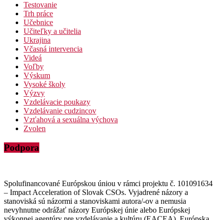
Testovanie
Trh práce
Učebnice
Učiteľky a učitelia
Ukrajina
Včasná intervencia
Videá
Voľby
Výskum
Vysoké školy
Výzvy
Vzdelávacie poukazy
Vzdelávanie cudzincov
Vzťahová a sexuálna výchova
Zvolen
Podpora
Spolufinancované Európskou úniou v rámci projektu č. 101091634
– Impact Acceleration of Slovak CSOs. Vyjadrené názory a
stanoviská sú názormi a stanoviskami autora/-ov a nemusia
nevyhnutne odrážať názory Európskej únie alebo Európskej
výkonnej agentúry pre vzdelávanie a kultúru (EACEA). Európska