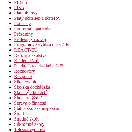
PIRLS
PISA
Plán obnovy
Platy učiteliek a učiteľov
Podcasty
Podporné opatrenia
Prázdniny
Profesijný rozvoj
Programové vyhlásenie vlády
REACT-EÚ
Reforma školstva
Riadenie škôl
Riaditeľky a riaditelia škôl
Rozhovory
Rozpočet
Šikanovanie
Školská dochádzka
Školský klub detí
Školský týždeň
Správa o činnosti
Štátna školská inšpekcia
Štrajk
Stredné školy
Súkromné školy
Telesná výchova