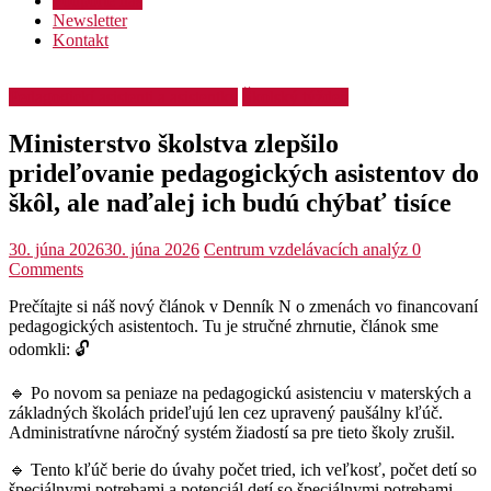
Podporte nás
Newsletter
Kontakt
Pedagogickí asistenti a asistentky
Školský týždeň
Ministerstvo školstva zlepšilo
prideľovanie pedagogických asistentov do
škôl, ale naďalej ich budú chýbať tisíce
30. júna 2026
30. júna 2026
Centrum vzdelávacích analýz
0
Comments
Prečítajte si náš nový článok v Denník N o zmenách vo financovaní
pedagogických asistentoch. Tu je stručné zhrnutie, článok sme
odomkli: 🔓
🔹 Po novom sa peniaze na pedagogickú asistenciu v materských a
základných školách prideľujú len cez upravený paušálny kľúč.
Administratívne náročný systém žiadostí sa pre tieto školy zrušil.
🔹 Tento kľúč berie do úvahy počet tried, ich veľkosť, počet detí so
špeciálnymi potrebami a potenciál detí so špeciálnymi potrebami