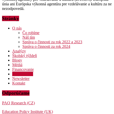
únia ani Európska výkonná agentúra pre vzdelávanie a kultúru za ne
nezodpovedá.
Stránky
O nás
Čo robíme
Náš tím
Správa o činnosti za rok 2022 a 2023
Správa o činnosti za rok 2024
Analýzy
Školský týždeň
Blogy
Médiá
Financovanie
Podporte nás
Newsletter
Kontakt
Odporúčame
PAQ Research (CZ)
Education Policy Institute (UK)