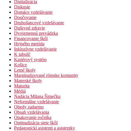
Digitalizácia
Diskusie
Domáce vzdelávanie
Doučovanie
Druhošancové vzdelávanie
Duševné zdravie
Dvojzmenná prevádzka
Financovanie škôl
Hejného metóda
Inkluzívne vzdelávanie
K tabuli!
Kariérový systém
Košice
Letné školy
Marginalizované rómske komunity
Materské školy
Maturita
Médiá
Nadácia Milana Šimečku
Neformálne vzdelávanie
Obedy zadarmo
Obsah vzdelávania
Opakovanie ročníka
Optimalizácia siete škôl
Pedagogickí asistenti a asistentky