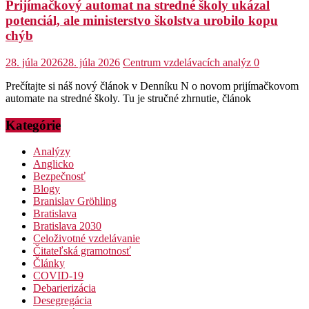
Prijímačkový automat na stredné školy ukázal
potenciál, ale ministerstvo školstva urobilo kopu
chýb
28. júla 2026
28. júla 2026
Centrum vzdelávacích analýz
0
Prečítajte si náš nový článok v Denníku N o novom prijímačkovom
automate na stredné školy. Tu je stručné zhrnutie, článok
Kategórie
Analýzy
Anglicko
Bezpečnosť
Blogy
Branislav Gröhling
Bratislava
Bratislava 2030
Celoživotné vzdelávanie
Čitateľská gramotnosť
Články
COVID-19
Debarierizácia
Desegregácia