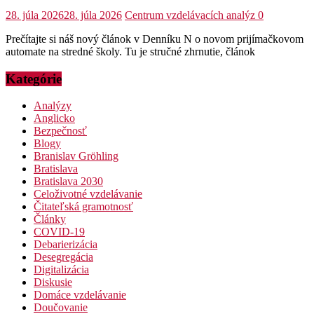
28. júla 2026
28. júla 2026
Centrum vzdelávacích analýz
0
Prečítajte si náš nový článok v Denníku N o novom prijímačkovom
automate na stredné školy. Tu je stručné zhrnutie, článok
Kategórie
Analýzy
Anglicko
Bezpečnosť
Blogy
Branislav Gröhling
Bratislava
Bratislava 2030
Celoživotné vzdelávanie
Čitateľská gramotnosť
Články
COVID-19
Debarierizácia
Desegregácia
Digitalizácia
Diskusie
Domáce vzdelávanie
Doučovanie