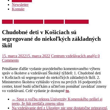
Podporte nás
Newsletter
Kontakt
Košice
Obsah vzdelávania
Plán obnovy
Školský týždeň
Chudobné deti v Košiciach sú
segregované do niekoľkých základných
škôl
15. marca 2022
15. marca 2022
Centrum vzdelávacích analýz
0
Comments
Prinášame ďalšie vydanie pravidelného komentovaného výberu
správ o školstve a vzdelávaní Školský týždeň: 1. Chudobné deti
v Košiciach sú segregované do niekoľkých základných škôl. 2.
Ministerstvo školstva vyhlásilo výzvu na prvých 16 podporných
centier, ktoré budú učiteľkám a učiteľom pomáhať zavádzať zmeny
vo vzdelávaní. Celé vydanie je dostupné
tu
.
←
Spor o voľbu rektora Univerzity Komenského prišiel aj
preto, že štát pretláča zmenu silou
Na vzdelávanie detí z Ukrajiny nie sme dostatočne pripravení,