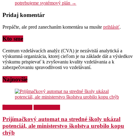
potrebujeme systémový plán
→
Pridaj komentár
Prepáčte, ale pred zanechaním komentára sa musíte
prihlásiť
.
Kto sme
Centrum vzdelávacích analýz (CVA) je nezávislá analytická a
výskumná organizácia, ktorej cieľom je na základe dát a výsledkov
výskumu prispievať k zvyšovaniu kvality vzdelávania a k
zabezpečovaniu spravodlivosti vo vzdelávaní.
Najnovšie
Školský týždeň
Stredné školy
Prijímačkový automat na stredné školy ukázal
potenciál, ale ministerstvo školstva urobilo kopu
chýb