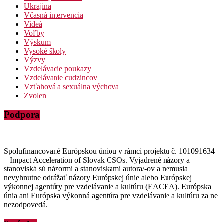
Ukrajina
Včasná intervencia
Videá
Voľby
Výskum
Vysoké školy
Výzvy
Vzdelávacie poukazy
Vzdelávanie cudzincov
Vzťahová a sexuálna výchova
Zvolen
Podpora
Spolufinancované Európskou úniou v rámci projektu č. 101091634
– Impact Acceleration of Slovak CSOs. Vyjadrené názory a
stanoviská sú názormi a stanoviskami autora/-ov a nemusia
nevyhnutne odrážať názory Európskej únie alebo Európskej
výkonnej agentúry pre vzdelávanie a kultúru (EACEA). Európska
únia ani Európska výkonná agentúra pre vzdelávanie a kultúru za ne
nezodpovedá.