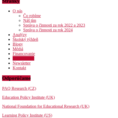
Stránky
O nás
Čo robíme
Náš tím
Správa o činnosti za rok 2022 a 2023
Správa o činnosti za rok 2024
Analýzy
Školský týždeň
Blogy
Médiá
Financovanie
Podporte nás
Newsletter
Kontakt
Odporúčame
PAQ Research (CZ)
Education Policy Institute (UK)
National Foundation for Educational Research (UK)
Learning Policy Institute (US)