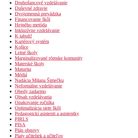
Druhošancové vzdelávanie
Duševné zdravie
Dvojzmenná prevádzka
Financovanie škôl
Hejného metóda
Inkluzívne vzdelávanie
K tabuli!
Kariérový systém
Košice
Letné školy
Marginalizované rómske komunity
Materské školy
Maturita
Médiá
Nadácia Milana Šimečku
Neformálne vzdelávanie
Obedy zadarmo
Obsah vzdelávania
Opakovanie ročníka
Optimalizácia siete škôl
Pedagogickí asistenti a asistentky
PIRLS
PISA
Plán obnovy
Platy učiteliek a učiteľov