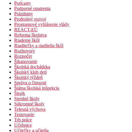
Podcasty
Podporné opatrenia
Prázdniny
Profesijný rozvoj
Programové vyhlásenie vlády
REACT-EÚ
Reforma školstva
Riadenie škôl
Riaditeľky a riaditelia škôl
Rozhovory
Rozpočet
Šikanovanie
Školská dochádzka
Školský klub detí
Školský týždeň
Správa o činnosti
Štátna školská inšpekcia
Štrajk
Stredné školy
Súkromné školy
Telesná výchova
Testovanie
Trh práce
Učebnice
Učiteľky a učitelia