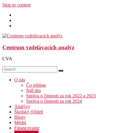
Skip to content
Centrum vzdelávacích analýz
CVA
O nás
Čo robíme
Náš tím
Správa o činnosti za rok 2022 a 2023
Správa o činnosti za rok 2024
Analýzy
Školský týždeň
Blogy
Médiá
Financovanie