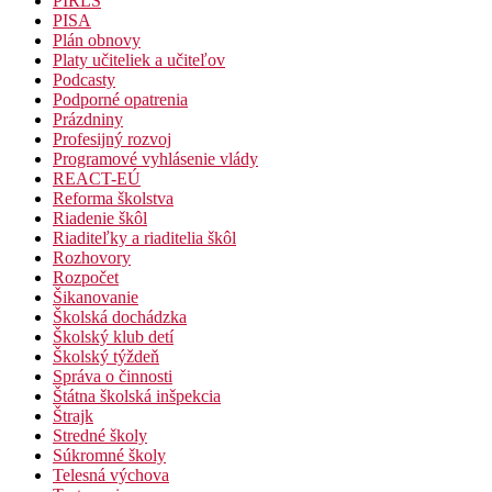
PIRLS
PISA
Plán obnovy
Platy učiteliek a učiteľov
Podcasty
Podporné opatrenia
Prázdniny
Profesijný rozvoj
Programové vyhlásenie vlády
REACT-EÚ
Reforma školstva
Riadenie škôl
Riaditeľky a riaditelia škôl
Rozhovory
Rozpočet
Šikanovanie
Školská dochádzka
Školský klub detí
Školský týždeň
Správa o činnosti
Štátna školská inšpekcia
Štrajk
Stredné školy
Súkromné školy
Telesná výchova