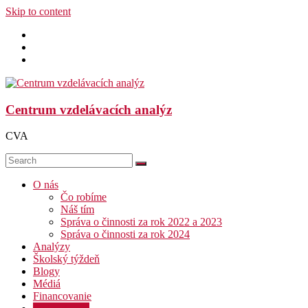
Skip to content
Centrum vzdelávacích analýz
CVA
O nás
Čo robíme
Náš tím
Správa o činnosti za rok 2022 a 2023
Správa o činnosti za rok 2024
Analýzy
Školský týždeň
Blogy
Médiá
Financovanie