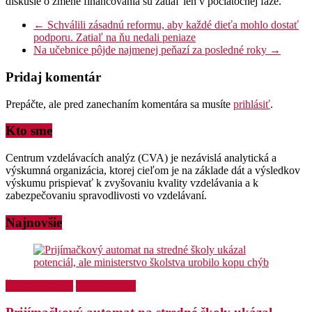
diskusie o zmene financovania sú zatiaľ len v počiatočnej fáze.
←
Schválili zásadnú reformu, aby každé dieťa mohlo dostať
podporu. Zatiaľ na ňu nedali peniaze
Na učebnice pôjde najmenej peňazí za posledné roky
→
Pridaj komentár
Prepáčte, ale pred zanechaním komentára sa musíte
prihlásiť
.
Kto sme
Centrum vzdelávacích analýz (CVA) je nezávislá analytická a
výskumná organizácia, ktorej cieľom je na základe dát a výsledkov
výskumu prispievať k zvyšovaniu kvality vzdelávania a k
zabezpečovaniu spravodlivosti vo vzdelávaní.
Najnovšie
Školský týždeň
Stredné školy