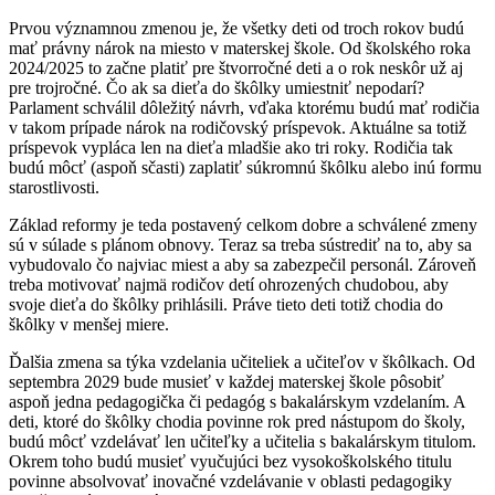
Prvou významnou zmenou je, že všetky deti od troch rokov budú
mať právny nárok na miesto v materskej škole. Od školského roka
2024/2025 to začne platiť pre štvorročné deti a o rok neskôr už aj
pre trojročné. Čo ak sa dieťa do škôlky umiestniť nepodarí?
Parlament schválil dôležitý návrh, vďaka ktorému budú mať rodičia
v takom prípade nárok na rodičovský príspevok. Aktuálne sa totiž
príspevok vypláca len na dieťa mladšie ako tri roky. Rodičia tak
budú môcť (aspoň sčasti) zaplatiť súkromnú škôlku alebo inú formu
starostlivosti.
Základ reformy je teda postavený celkom dobre a schválené zmeny
sú v súlade s plánom obnovy. Teraz sa treba sústrediť na to, aby sa
vybudovalo čo najviac miest a aby sa zabezpečil personál. Zároveň
treba motivovať najmä rodičov detí ohrozených chudobou, aby
svoje dieťa do škôlky prihlásili. Práve tieto deti totiž chodia do
škôlky v menšej miere.
Ďalšia zmena sa týka vzdelania učiteliek a učiteľov v škôlkach. Od
septembra 2029 bude musieť v každej materskej škole pôsobiť
aspoň jedna pedagogička či pedagóg s bakalárskym vzdelaním. A
deti, ktoré do škôlky chodia povinne rok pred nástupom do školy,
budú môcť vzdelávať len učiteľky a učitelia s bakalárskym titulom.
Okrem toho budú musieť vyučujúci bez vysokoškolského titulu
povinne absolvovať inovačné vzdelávanie v oblasti pedagogiky