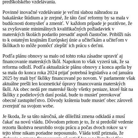
predškolského vzdelávania.
Povinné inovačné vzdelávanie je veľmi slabou náhradou za
bakalárske štúdium a je zrejmé, že táto časť reformy by sa mala v
budúcnosti domyslieť a zmeniť. V každom prípade je pozitívne, že
sa zvyšovanie minimálnych kvalifikačných požiadaviek v
materských školách podarilo presadiť aspoň čiastočne. Priblíži nás
to k ostatným krajinám Európskej únie a učiteľkám a učiteľom v
škôlkach to môže pomôcť zlepšiť ich prácu s deťmi.
Podľa plánu obnovy sa malo od tohto roka zásadne upraviť aj
financovanie materských škôl. Napokon to však vyzerá tak, že sa
reforma odloží. Podľa aktualizácie plánu obnovy z konca apríla by
sa mala do konca roka 2024 prijať potrebná legislatíva a od januára
2025 by mali byť škôlky financované po novom. V parlamente však
aktuálne prešli len kozmetické úpravy financovania materských
škôl. Ak obec nedá pre materské školy všetky peniaze, ktoré štát na
škôlky z podielových daní poslal, bude to musieť prerokovať
obecné zastupiteľstvo. Dôvody krátenia bude musieť obec zároveň
zverejniť na svojom webe.
Je škoda, že sa táto náročná, ale dôležitá zmena odkladá a musí
čakať na novú vládu. Dôvodom pritom je to, že si predošlé vedenie
rezortu školstva neurobilo svoju prácu a počas dvoch rokov sa v
tejto téme nikam poriadne neposunulo. Vláda totiž priznala, že