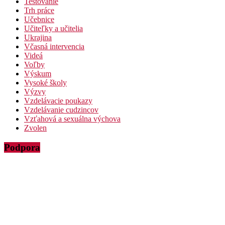
Testovanie
Trh práce
Učebnice
Učiteľky a učitelia
Ukrajina
Včasná intervencia
Videá
Voľby
Výskum
Vysoké školy
Výzvy
Vzdelávacie poukazy
Vzdelávanie cudzincov
Vzťahová a sexuálna výchova
Zvolen
Podpora