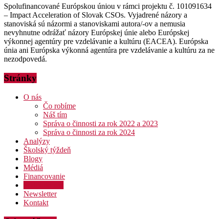
Spolufinancované Európskou úniou v rámci projektu č. 101091634
– Impact Acceleration of Slovak CSOs. Vyjadrené názory a
stanoviská sú názormi a stanoviskami autora/-ov a nemusia
nevyhnutne odrážať názory Európskej únie alebo Európskej
výkonnej agentúry pre vzdelávanie a kultúru (EACEA). Európska
únia ani Európska výkonná agentúra pre vzdelávanie a kultúru za ne
nezodpovedá.
Stránky
O nás
Čo robíme
Náš tím
Správa o činnosti za rok 2022 a 2023
Správa o činnosti za rok 2024
Analýzy
Školský týždeň
Blogy
Médiá
Financovanie
Podporte nás
Newsletter
Kontakt