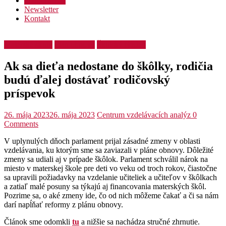
Podporte nás
Newsletter
Kontakt
Materské školy
Plán obnovy
Školský týždeň
Ak sa dieťa nedostane do škôlky, rodičia
budú ďalej dostávať rodičovský
príspevok
26. mája 2023
26. mája 2023
Centrum vzdelávacích analýz
0
Comments
V uplynulých dňoch parlament prijal zásadné zmeny v oblasti
vzdelávania, ku ktorým sme sa zaviazali v pláne obnovy. Dôležité
zmeny sa udiali aj v prípade škôlok. Parlament schválil nárok na
miesto v materskej škole pre deti vo veku od troch rokov, čiastočne
sa upravili požiadavky na vzdelanie učiteliek a učiteľov v škôlkach
a zatiaľ malé posuny sa týkajú aj financovania materských škôl.
Pozrime sa, o aké zmeny ide, čo od nich môžeme čakať a či sa nám
darí napĺňať reformy z plánu obnovy.
Článok sme odomkli
tu
a nižšie sa nachádza stručné zhrnutie.