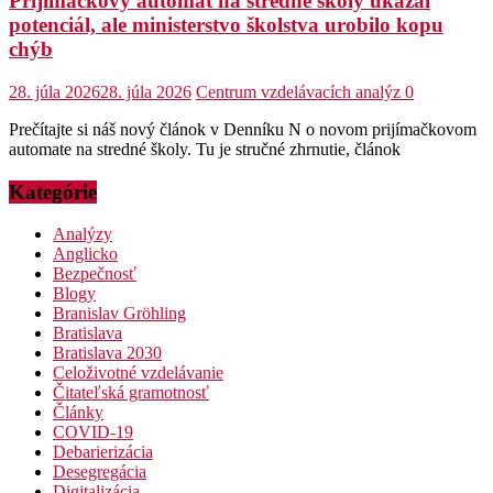
Prijímačkový automat na stredné školy ukázal
potenciál, ale ministerstvo školstva urobilo kopu
chýb
28. júla 2026
28. júla 2026
Centrum vzdelávacích analýz
0
Prečítajte si náš nový článok v Denníku N o novom prijímačkovom
automate na stredné školy. Tu je stručné zhrnutie, článok
Kategórie
Analýzy
Anglicko
Bezpečnosť
Blogy
Branislav Gröhling
Bratislava
Bratislava 2030
Celoživotné vzdelávanie
Čitateľská gramotnosť
Články
COVID-19
Debarierizácia
Desegregácia
Digitalizácia